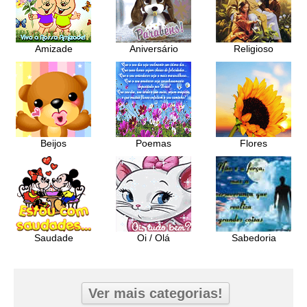
Amizade
Aniversário
Religioso
Beijos
Poemas
Flores
Saudade
Oi / Olá
Sabedoria
Ver mais categorias!