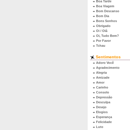
Boa Tarde
Boa Viagem
Bom Descanso
Bom Dia
Bons Sonhos
Obrigado
Oi / Olá
Oi, Tudo Bem?
Por Favor
Tchau
Sentimentos
Adoro Você
Agradecimento
Alegria
Amizade
Amor
Carinho
Consolo
Depressão
Desculpa
Desejo
Elogios
Esperança
Felicidade
Luto