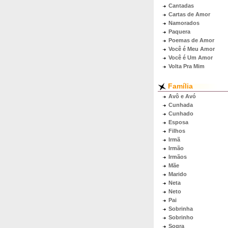
Cantadas
Cartas de Amor
Namorados
Paquera
Poemas de Amor
Você é Meu Amor
Você é Um Amor
Volta Pra Mim
Família
Avô e Avó
Cunhada
Cunhado
Esposa
Filhos
Irmã
Irmão
Irmãos
Mãe
Marido
Neta
Neto
Pai
Sobrinha
Sobrinho
Sogra