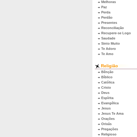
Melhoras
Paz
Perda
Perdão
Presentes
Reconciliação
Recupere-se Logo
Saudade
Sinto Muito
Te Adoro
Te Amo
Religião
Bênção
Bíblico
Católica
Cristo
Deus
Espírita
Evangélica
Jesus
Jesus Te Ama
Orações
Orixás
Pregações
Religioso