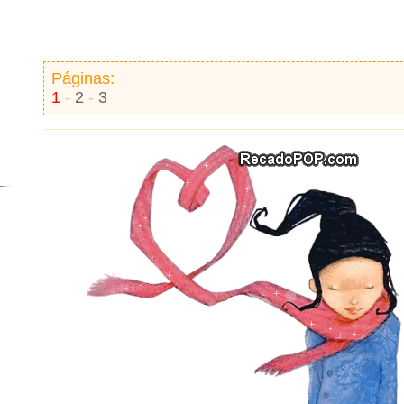
Páginas:
1
-
2
-
3