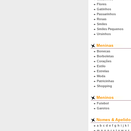
Flores
Gatinhos
Passarinhos
Rosas
Smiles
Smiles Pequenos
Ursinhos
Meninas
Bonecas
Borboletas
Corações
Estilo
Estrelas
Moda
Patricinhas
Shopping
Meninos
Futebol
Garotos
Nomes & Apelido
a
b
c
d
e
f
g
h
i
j
k
l
m
n
o
p
r
s
t
v
w
y
z