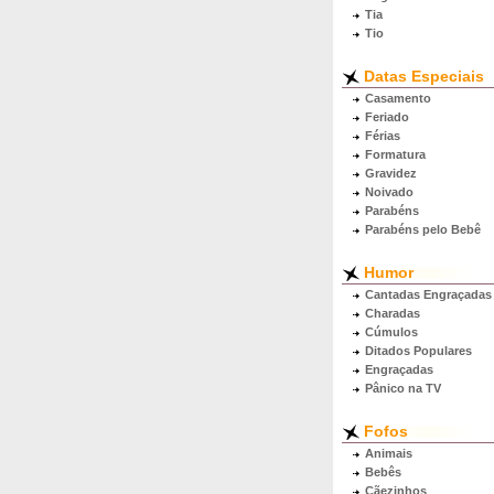
Tia
Tio
Datas Especiais
Casamento
Feriado
Férias
Formatura
Gravidez
Noivado
Parabéns
Parabéns pelo Bebê
Humor
Cantadas Engraçadas
Charadas
Cúmulos
Ditados Populares
Engraçadas
Pânico na TV
Fofos
Animais
Bebês
Cãezinhos