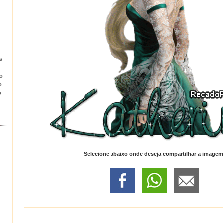
s
to
o
o
Selecione abaixo onde deseja compartilhar a imagem