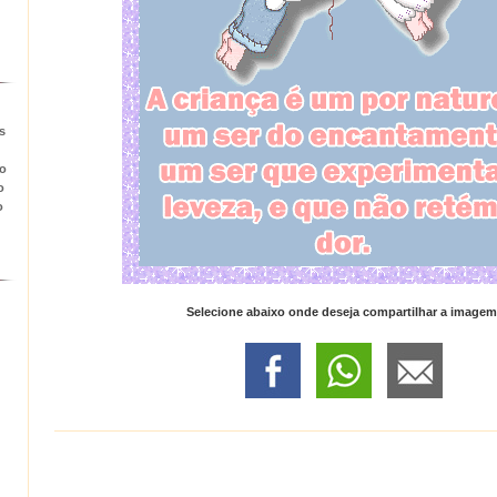
s
to
o
o
Selecione abaixo onde deseja compartilhar a imagem