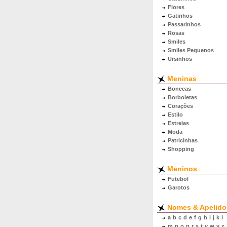
Flores
Gatinhos
Passarinhos
Rosas
Smiles
Smiles Pequenos
Ursinhos
Meninas
Bonecas
Borboletas
Corações
Estilo
Estrelas
Moda
Patricinhas
Shopping
Meninos
Futebol
Garotos
Nomes & Apelido
a
b
c
d
e
f
g
h
i
j
k
l
m
n
o
p
r
s
t
v
w
y
z