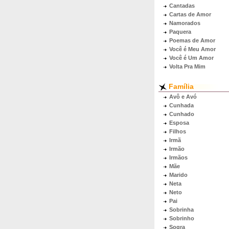
Cantadas
Cartas de Amor
Namorados
Paquera
Poemas de Amor
Você é Meu Amor
Você é Um Amor
Volta Pra Mim
Família
Avô e Avó
Cunhada
Cunhado
Esposa
Filhos
Irmã
Irmão
Irmãos
Mãe
Marido
Neta
Neto
Pai
Sobrinha
Sobrinho
Sogra