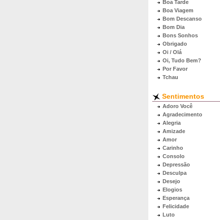
Boa Tarde
Boa Viagem
Bom Descanso
Bom Dia
Bons Sonhos
Obrigado
Oi / Olá
Oi, Tudo Bem?
Por Favor
Tchau
Sentimentos
Adoro Você
Agradecimento
Alegria
Amizade
Amor
Carinho
Consolo
Depressão
Desculpa
Desejo
Elogios
Esperança
Felicidade
Luto