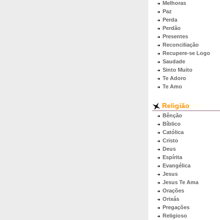
Melhoras
Paz
Perda
Perdão
Presentes
Reconciliação
Recupere-se Logo
Saudade
Sinto Muito
Te Adoro
Te Amo
Religião
Bênção
Bíblico
Católica
Cristo
Deus
Espírita
Evangélica
Jesus
Jesus Te Ama
Orações
Orixás
Pregações
Religioso