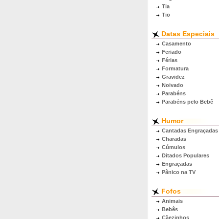
Tia
Tio
Datas Especiais
Casamento
Feriado
Férias
Formatura
Gravidez
Noivado
Parabéns
Parabéns pelo Bebê
Humor
Cantadas Engraçadas
Charadas
Cúmulos
Ditados Populares
Engraçadas
Pânico na TV
Fofos
Animais
Bebês
Cãezinhos