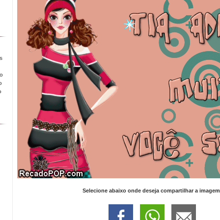
s
to
o
o
Selecione abaixo onde deseja compartilhar a imagem