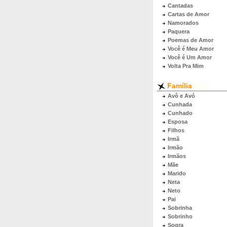
Cantadas
Cartas de Amor
Namorados
Paquera
Poemas de Amor
Você é Meu Amor
Você é Um Amor
Volta Pra Mim
Família
Avô e Avó
Cunhada
Cunhado
Esposa
Filhos
Irmã
Irmão
Irmãos
Mãe
Marido
Neta
Neto
Pai
Sobrinha
Sobrinho
Sogra