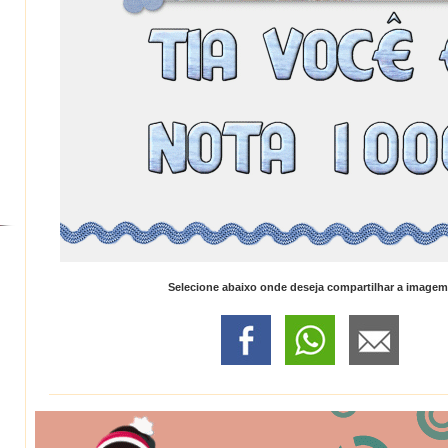
Selecione abaixo onde deseja compartilhar a imagem