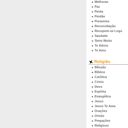
Melhoras
Paz
Perda
Perdão
Presentes
Reconciliação
Recupere-se Logo
Saudade
Sinto Muito
Te Adoro
Te Amo
Religião
Bênção
Bíblico
Católica
Cristo
Deus
Espírita
Evangélica
Jesus
Jesus Te Ama
Orações
Orixás
Pregações
Religioso