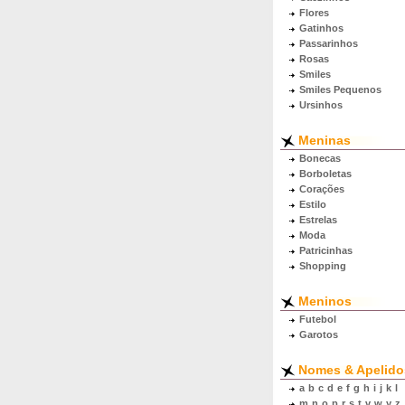
Flores
Gatinhos
Passarinhos
Rosas
Smiles
Smiles Pequenos
Ursinhos
Meninas
Bonecas
Borboletas
Corações
Estilo
Estrelas
Moda
Patricinhas
Shopping
Meninos
Futebol
Garotos
Nomes & Apelido
a
b
c
d
e
f
g
h
i
j
k
l
m
n
o
p
r
s
t
v
w
y
z