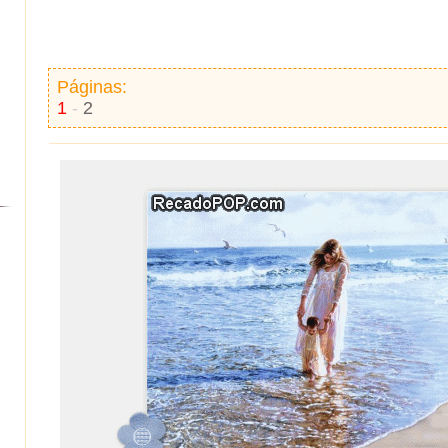
Páginas:
1
-
2