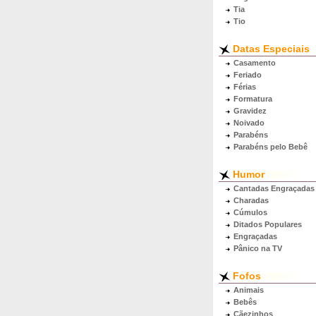
Tia
Tio
Datas Especiais
Casamento
Feriado
Férias
Formatura
Gravidez
Noivado
Parabéns
Parabéns pelo Bebê
Humor
Cantadas Engraçadas
Charadas
Cúmulos
Ditados Populares
Engraçadas
Pânico na TV
Fofos
Animais
Bebês
Cãezinhos