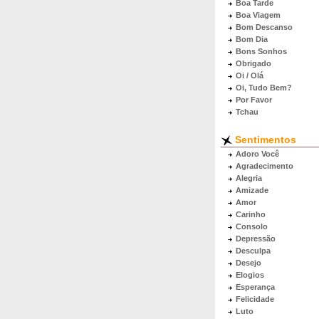
Boa Tarde
Boa Viagem
Bom Descanso
Bom Dia
Bons Sonhos
Obrigado
Oi / Olá
Oi, Tudo Bem?
Por Favor
Tchau
Sentimentos
Adoro Você
Agradecimento
Alegria
Amizade
Amor
Carinho
Consolo
Depressão
Desculpa
Desejo
Elogios
Esperança
Felicidade
Luto