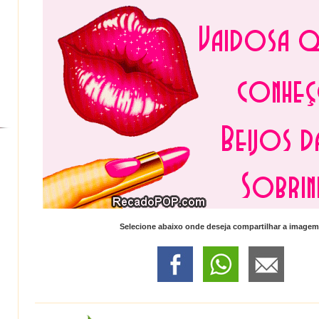
Selecione abaixo onde deseja compartilhar a imagem