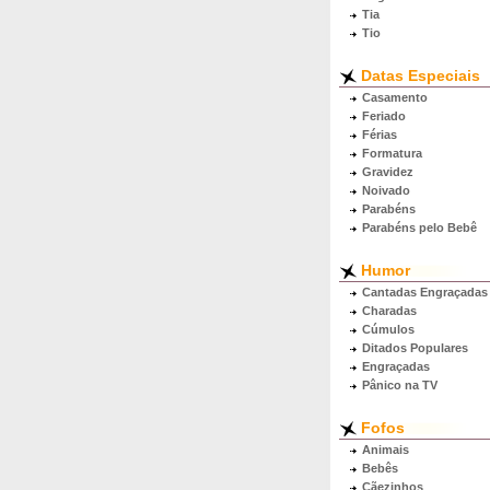
Tia
Tio
Datas Especiais
Casamento
Feriado
Férias
Formatura
Gravidez
Noivado
Parabéns
Parabéns pelo Bebê
Humor
Cantadas Engraçadas
Charadas
Cúmulos
Ditados Populares
Engraçadas
Pânico na TV
Fofos
Animais
Bebês
Cãezinhos