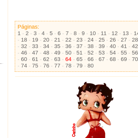
Páginas:
1
-
2
-
3
-
4
-
5
-
6
-
7
-
8
-
9
-
10
-
11
-
12
-
13
-
1
-
18
-
19
-
20
-
21
-
22
-
23
-
24
-
25
-
26
-
27
-
2
-
32
-
33
-
34
-
35
-
36
-
37
-
38
-
39
-
40
-
41
-
4
-
46
-
47
-
48
-
49
-
50
-
51
-
52
-
53
-
54
-
55
-
5
-
60
-
61
-
62
-
63
-
64
-
65
-
66
-
67
-
68
-
69
-
7
-
74
-
75
-
76
-
77
-
78
-
79
-
80