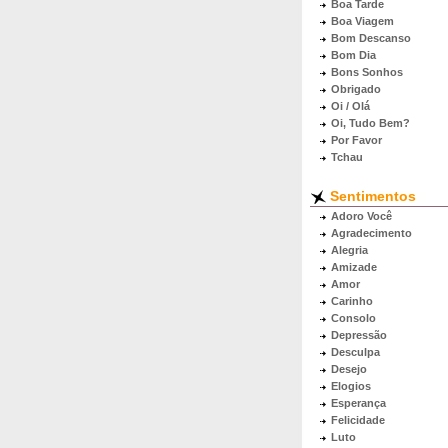
Boa Tarde
Boa Viagem
Bom Descanso
Bom Dia
Bons Sonhos
Obrigado
Oi / Olá
Oi, Tudo Bem?
Por Favor
Tchau
Sentimentos
Adoro Você
Agradecimento
Alegria
Amizade
Amor
Carinho
Consolo
Depressão
Desculpa
Desejo
Elogios
Esperança
Felicidade
Luto