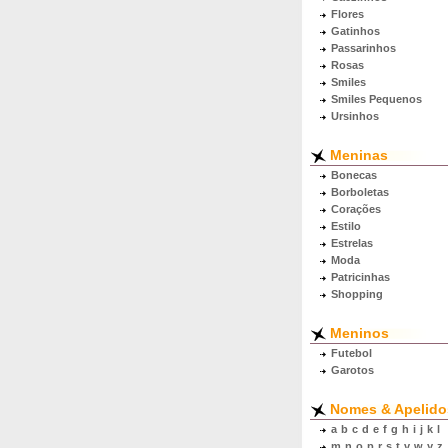
Flores
Gatinhos
Passarinhos
Rosas
Smiles
Smiles Pequenos
Ursinhos
Meninas
Bonecas
Borboletas
Corações
Estilo
Estrelas
Moda
Patricinhas
Shopping
Meninos
Futebol
Garotos
Nomes & Apelido
a
b
c
d
e
f
g
h
i
j
k
l
m
n
o
p
r
s
t
v
w
y
z