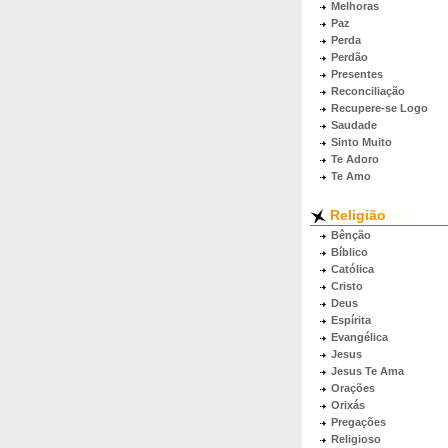
Melhoras
Paz
Perda
Perdão
Presentes
Reconciliação
Recupere-se Logo
Saudade
Sinto Muito
Te Adoro
Te Amo
Religião
Bênção
Bíblico
Católica
Cristo
Deus
Espírita
Evangélica
Jesus
Jesus Te Ama
Orações
Orixás
Pregações
Religioso