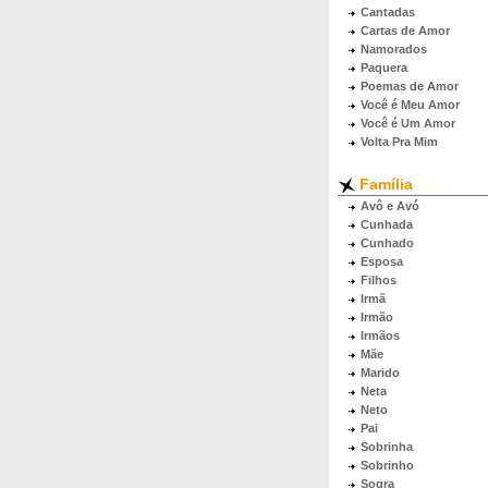
Cantadas
Cartas de Amor
Namorados
Paquera
Poemas de Amor
Você é Meu Amor
Você é Um Amor
Volta Pra Mim
Família
Avô e Avó
Cunhada
Cunhado
Esposa
Filhos
Irmã
Irmão
Irmãos
Mãe
Marido
Neta
Neto
Pai
Sobrinha
Sobrinho
Sogra