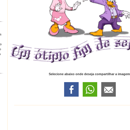
s
to
o
o
Selecione abaixo onde deseja compartilhar a imagem